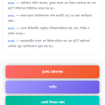
২০২০
— প্রতিষ্ঠাতা শাকিব আহমেদ, নুসরাত জাহান এবং ইমরান হোসেনের হাত ধরে
hi77 সলিউশনস লিমিটেডের যাত্রা শুরু হয়।
২০২১
— প্রথম প্রধান অ্যাপ্লিকেশন 'কাজ সহকারী' চালু এবং দ্রুত জনপ্রিয়তা
অর্জন।
২০২২
— দেশের শীর্ষস্থানীয় প্রযুক্তি বিনিয়োগকারীদের কাছ থেকে 'সিরিজ এ'
তহবিল সংগ্রহ।
২০২৩
— ব্যবহারকারীর সংখ্যা এক মিলিয়ন ছাড়িয়ে যায় এবং hi77 প্ল্যাটফর্মে
একাধিক নতুন অ্যাপ্লিকেশন যুক্ত করা হয়।
APK ডাউনলোড
লগইন
এখনই নিবন্ধন করুন