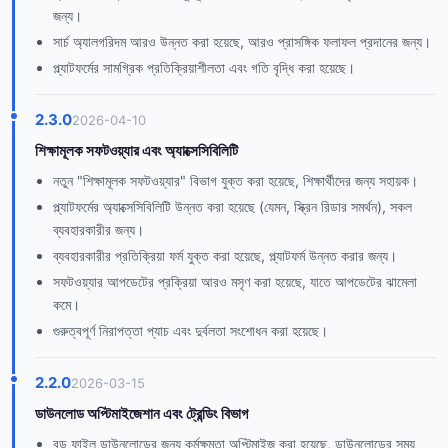
জন্য।
সার্চ অ্যালগরিদম আরও উন্নত করা হয়েছে, আরও প্রাসঙ্গিক ফলাফল প্রদানের জন্য।
প্ল্যাটফর্মের সামগ্রিক প্রতিক্রিয়াশীলতা এবং গতি বৃদ্ধি করা হয়েছে।
2.3.0
2026-04-10
শিক্ষামূলক সফটওয়্যার এবং অ্যাক্সেসিবিলিটি
নতুন "শিক্ষামূলক সফটওয়্যার" বিভাগ যুক্ত করা হয়েছে, শিক্ষার্থীদের জন্য সহায়ক।
প্ল্যাটফর্মের অ্যাক্সেসিবিলিটি উন্নত করা হয়েছে (যেমন, স্ক্রিন রিডার সমর্থন), সকল
ব্যবহারকারীর জন্য।
ব্যবহারকারীর প্রতিক্রিয়া ফর্ম যুক্ত করা হয়েছে, প্ল্যাটফর্ম উন্নত করার জন্য।
সফটওয়্যার আপডেটের প্রক্রিয়া আরও মসৃণ করা হয়েছে, যাতে আপডেটের ঝামেলা
কমে।
গুরুত্বপূর্ণ নিরাপত্তা প্যাচ এবং দুর্বলতা সংশোধন করা হয়েছে।
2.2.0
2026-03-15
ডাউনলোড অপ্টিমাইজেশান এবং ট্রেন্ডিং বিভাগ
বড় ফাইল ডাউনলোডের জন্য কর্মক্ষমতা অপ্টিমাইজ করা হয়েছে, ডাউনলোডের সময়