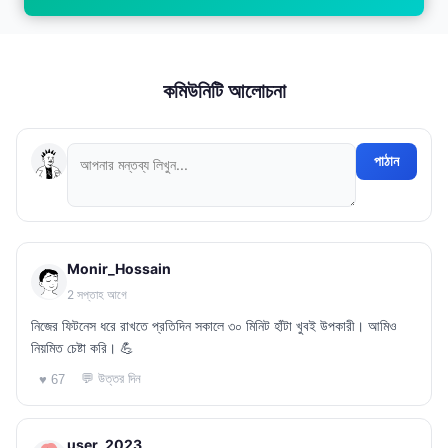
কমিউনিটি আলোচনা
পাঠান
Monir_Hossain
2 সপ্তাহ আগে
নিজের ফিটনেস ধরে রাখতে প্রতিদিন সকালে ৩০ মিনিট হাঁটা খুবই উপকারী। আমিও
নিয়মিত চেষ্টা করি। 💪
💬 উত্তর দিন
♥ 67
user_2023