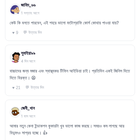
জাহিদ_৬৬
1 সপ্তাহ আগে
কেউ কি বলতে পারবেন, এই শহরে ভালো ফটোগ্রাফি কোর্স কোথায় পাওয়া যায়?
💬 উত্তর দিন
♥ 9
সুমাইয়া৯৯
4 দিন আগে
বাচ্চাদের জন্য মজার এবং স্বাস্থ্যকর টিফিন আইডিয়া চাই। প্রতিদিন একই জিনিস দিতে
দিতে বিরক্ত। 😫
💬 উত্তর দিন
♥ 21
জেনী_খান
1 মাস আগে
আমার নতুন কেনা ইন্ডাকশন কুকারটা খুব ভালো কাজ করছে। সময়ও কম লাগছে আর
বিদ্যুৎও সাশ্রয় হচ্ছে। 👍