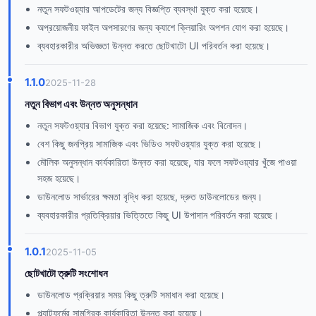
নতুন সফটওয়্যার আপডেটের জন্য বিজ্ঞপ্তি ব্যবস্থা যুক্ত করা হয়েছে।
অপ্রয়োজনীয় ফাইল অপসারণের জন্য ক্যাশে ক্লিয়ারিং অপশন যোগ করা হয়েছে।
ব্যবহারকারীর অভিজ্ঞতা উন্নত করতে ছোটখাটো UI পরিবর্তন করা হয়েছে।
1.1.0
2025-11-28
নতুন বিভাগ এবং উন্নত অনুসন্ধান
নতুন সফটওয়্যার বিভাগ যুক্ত করা হয়েছে: সামাজিক এবং বিনোদন।
বেশ কিছু জনপ্রিয় সামাজিক এবং ভিডিও সফটওয়্যার যুক্ত করা হয়েছে।
মৌলিক অনুসন্ধান কার্যকারিতা উন্নত করা হয়েছে, যার ফলে সফটওয়্যার খুঁজে পাওয়া
সহজ হয়েছে।
ডাউনলোড সার্ভারের ক্ষমতা বৃদ্ধি করা হয়েছে, দ্রুত ডাউনলোডের জন্য।
ব্যবহারকারীর প্রতিক্রিয়ার ভিত্তিতে কিছু UI উপাদান পরিবর্তন করা হয়েছে।
1.0.1
2025-11-05
ছোটখাটো ত্রুটি সংশোধন
ডাউনলোড প্রক্রিয়ার সময় কিছু ত্রুটি সমাধান করা হয়েছে।
প্ল্যাটফর্মের সামগ্রিক কার্যকারিতা উন্নত করা হয়েছে।