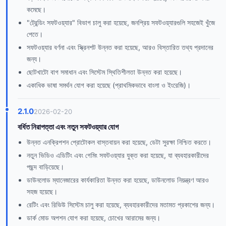
কমেছে।
"ট্রেন্ডিং সফটওয়্যার" বিভাগ চালু করা হয়েছে, জনপ্রিয় সফটওয়্যারগুলি সহজেই খুঁজে
পেতে।
সফটওয়্যার বর্ণনা এবং স্ক্রিনশট উন্নত করা হয়েছে, আরও বিস্তারিত তথ্য প্রদানের
জন্য।
ছোটখাটো বাগ সমাধান এবং সিস্টেম স্থিতিশীলতা উন্নত করা হয়েছে।
একাধিক ভাষা সমর্থন যোগ করা হয়েছে (প্রাথমিকভাবে বাংলা ও ইংরেজি)।
2.1.0
2026-02-20
বর্ধিত নিরাপত্তা এবং নতুন সফটওয়্যার যোগ
উন্নত এনক্রিপশন প্রোটোকল বাস্তবায়ন করা হয়েছে, ডেটা সুরক্ষা নিশ্চিত করতে।
নতুন ভিডিও এডিটিং এবং গেমিং সফটওয়্যার যুক্ত করা হয়েছে, যা ব্যবহারকারীদের
পছন্দ বাড়িয়েছে।
ডাউনলোড ম্যানেজারের কার্যকারিতা উন্নত করা হয়েছে, ডাউনলোড নিয়ন্ত্রণ আরও
সহজ হয়েছে।
রেটিং এবং রিভিউ সিস্টেম চালু করা হয়েছে, ব্যবহারকারীদের মতামত প্রকাশের জন্য।
ডার্ক মোড অপশন যোগ করা হয়েছে, চোখের আরামের জন্য।