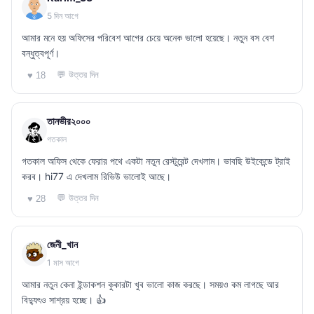
5 দিন আগে
আমার মনে হয় অফিসের পরিবেশ আগের চেয়ে অনেক ভালো হয়েছে। নতুন বস বেশ
বন্ধুত্বপূর্ণ।
💬 উত্তর দিন
♥ 18
তানভীর২০০০
গতকাল
গতকাল অফিস থেকে ফেরার পথে একটা নতুন রেস্টুরেন্ট দেখলাম। ভাবছি উইকেন্ডে ট্রাই
করব। hi77 এ দেখলাম রিভিউ ভালোই আছে।
💬 উত্তর দিন
♥ 28
জেনী_খান
1 মাস আগে
আমার নতুন কেনা ইন্ডাকশন কুকারটা খুব ভালো কাজ করছে। সময়ও কম লাগছে আর
বিদ্যুৎও সাশ্রয় হচ্ছে। 👍