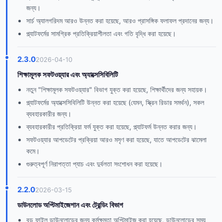
জন্য।
সার্চ অ্যালগরিদম আরও উন্নত করা হয়েছে, আরও প্রাসঙ্গিক ফলাফল প্রদানের জন্য।
প্ল্যাটফর্মের সামগ্রিক প্রতিক্রিয়াশীলতা এবং গতি বৃদ্ধি করা হয়েছে।
2.3.0
2026-04-10
শিক্ষামূলক সফটওয়্যার এবং অ্যাক্সেসিবিলিটি
নতুন "শিক্ষামূলক সফটওয়্যার" বিভাগ যুক্ত করা হয়েছে, শিক্ষার্থীদের জন্য সহায়ক।
প্ল্যাটফর্মের অ্যাক্সেসিবিলিটি উন্নত করা হয়েছে (যেমন, স্ক্রিন রিডার সমর্থন), সকল
ব্যবহারকারীর জন্য।
ব্যবহারকারীর প্রতিক্রিয়া ফর্ম যুক্ত করা হয়েছে, প্ল্যাটফর্ম উন্নত করার জন্য।
সফটওয়্যার আপডেটের প্রক্রিয়া আরও মসৃণ করা হয়েছে, যাতে আপডেটের ঝামেলা
কমে।
গুরুত্বপূর্ণ নিরাপত্তা প্যাচ এবং দুর্বলতা সংশোধন করা হয়েছে।
2.2.0
2026-03-15
ডাউনলোড অপ্টিমাইজেশান এবং ট্রেন্ডিং বিভাগ
বড় ফাইল ডাউনলোডের জন্য কর্মক্ষমতা অপ্টিমাইজ করা হয়েছে, ডাউনলোডের সময়