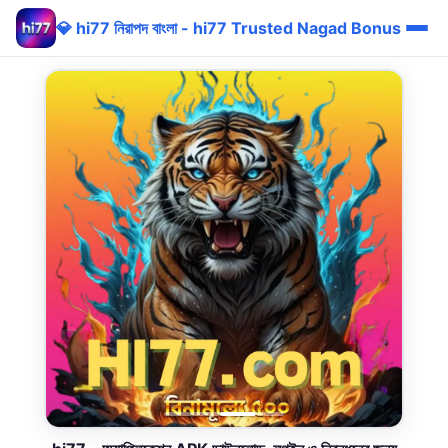
💎 hi77 নিরাপদ বাংলা - hi77 Trusted Nagad Bonus