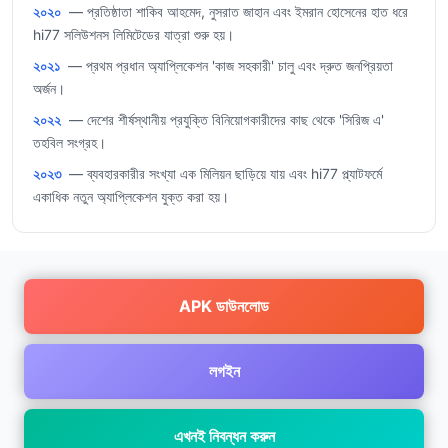
২০২০
— প্রতিষ্ঠাতা শাকিব আহমেদ, নুসরাত জাহান এবং ইমরান হোসেনের হাত ধরে
hi77 সলিউশনস লিমিটেডের যাত্রা শুরু হয়।
২০২১
— প্রথম প্রধান অ্যাপ্লিকেশন 'কাজ সহকারী' চালু এবং দ্রুত জনপ্রিয়তা
অর্জন।
২০২২
— দেশের শীর্ষস্থানীয় প্রযুক্তি বিনিয়োগকারীদের কাছ থেকে 'সিরিজ এ'
তহবিল সংগ্রহ।
২০২৩
— ব্যবহারকারীর সংখ্যা এক মিলিয়ন ছাড়িয়ে যায় এবং hi77 প্ল্যাটফর্মে
একাধিক নতুন অ্যাপ্লিকেশন যুক্ত করা হয়।
APK ডাউনলোড
লগইন
এখনই নিবন্ধন করুন