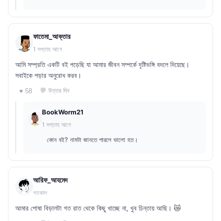
ফাতেমা_আক্তার
1 সপ্তাহ আগে
আমি সম্প্রতি একটি বই পড়েছি যা আমার জীবন সম্পর্কে দৃষ্টিভঙ্গি বদলে দিয়েছে।
সবাইকে পড়ার অনুরোধ করব।
💬 উত্তর দিন
♥ 58
BookWorm21
1 সপ্তাহ আগে
কোন বই? নামটা জানতে পারলে ভালো হত।
আরিফ_আহমেদ
গতকাল
আমার পোষা বিড়ালটা গত রাত থেকে কিছু খাচ্ছে না, খুব চিন্তায় আছি। 😿