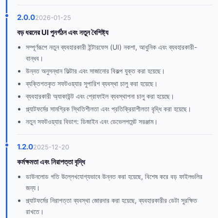
2.0.0
2026-01-25
বড় ধরনের UI পুনর্গঠন এবং নতুন বৈশিষ্ট্য
সম্পূর্ণরূপে নতুন ব্যবহারকারী ইন্টারফেস (UI) নকশা, আধুনিক এবং ব্যবহারকারী-
বান্ধব।
উন্নত অনুসন্ধান ফিল্টার এবং সাজানোর বিকল্প যুক্ত করা হয়েছে।
ব্যক্তিগতকৃত সফটওয়্যার সুপারিশ ব্যবস্থা চালু করা হয়েছে।
ব্যবহারকারী অ্যাকাউন্ট এবং প্রোফাইল ব্যবস্থাপনা চালু করা হয়েছে।
প্ল্যাটফর্মের সামগ্রিক স্থিতিশীলতা এবং প্রতিক্রিয়াশীলতা বৃদ্ধি করা হয়েছে।
নতুন সফটওয়্যার বিভাগ: ডিজাইন এবং ডেভেলপমেন্ট সরঞ্জাম।
1.2.0
2025-12-20
কর্মক্ষমতা এবং নিরাপত্তা বৃদ্ধি
ডাউনলোড গতি উল্লেখযোগ্যভাবে উন্নত করা হয়েছে, বিশেষ করে বড় ফাইলগুলির
জন্য।
প্ল্যাটফর্মের নিরাপত্তা ব্যবস্থা জোরদার করা হয়েছে, ব্যবহারকারীর ডেটা সুরক্ষিত
রাখতে।