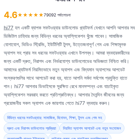
4.6
★
★
★
★
★
79092 পর্যালোচনা
hi77
হল একটি ব্যাপক সফটওয়্যার ডাউনলোড প্ল্যাটফর্ম যেখানে আপনি আপনার সব
ডিজিটাল চাহিদার জন্য বিভিন্ন ধরনের অ্যাপ্লিকেশন খুঁজে পাবেন। সামাজিক
যোগাযোগ, ভিডিও স্ট্রিমিং, ইউটিলিটি টুলস, উত্তেজনাপূর্ণ গেম এবং শিক্ষামূলক
অ্যাপস সহ প্রায় সব ধরনের সফটওয়্যার এখানে উপলব্ধ। আমরা ব্যবহারকারীদের
জন্য একটি দ্রুত, নিরাপদ এবং নির্ভরযোগ্য ডাউনলোডের অভিজ্ঞতা নিশ্চিত করি।
আমাদের প্ল্যাটফর্ম নিয়মিতভাবে নতুন অ্যাপস এবং বিদ্যমান অ্যাপসের আপডেট
সংস্করণগুলির সাথে আপডেট করা হয়, যাতে আপনি সর্বদা সর্বশেষ প্রযুক্তি হাতে
পান। hi77 আপনার ডিভাইসকে সুরক্ষিত রেখে মানসম্পন্ন এবং যাচাইকৃত
অ্যাপ্লিকেশন সরবরাহ করতে প্রতিশ্রুতিবদ্ধ। আপনার দৈনন্দিন জীবনের জন্য
প্রয়োজনীয় সকল অ্যাপস এক জায়গায় পেতে hi77 ব্যবহার করুন।
বিভিন্ন ধরনের সফটওয়্যার: সামাজিক, বিনোদন, শিক্ষা, টুলস এবং গেম সহ
দ্রুত এবং নিরাপদ ডাউনলোড প্রক্রিয়া
নিয়মিত অ্যাপস আপডেট এবং নতুন সংযোজন
ব্যবহারকারী-বান্ধব ইন্টারফেস
ভাইরাস-মুক্ত এবং যাচাইকৃত অ্যাপ্লিকেশন